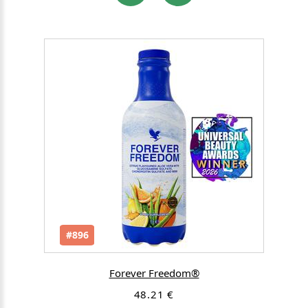
#896
Forever Freedom®
48.21 €