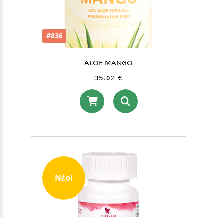
#836
ALOE MANGO
35.02 €
Νέο!