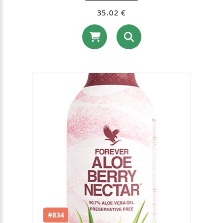
35.02 €
#834