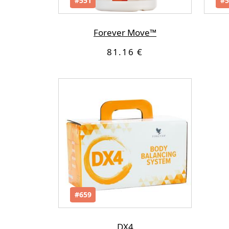
#551
#5
Forever Move™
81.16 €
#659
DX4