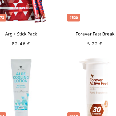
73
#520
Argi+ Stick Pack
Forever Fast Break
82.46 €
5.22 €