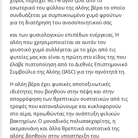
χυμός περιέχει 90,7% αγνό ζελέ από το
εσωτερικό του φύλλου της αλόης βέρα το οποίο
συνδυάζεται με συμπυκνωμένο χυμό φρούτων
για τη διατήρηση του ανοσοποιητικού σας
και των φυσιολογικών επιπέδων ενέργειας. Η
αλόη που χρησιμοποιείται σε αυτόν τον
γευστικό χυμό συλλέγεται με το χέρι από τις
φυτείες μας και είναι η πρώτη στο είδος της που
έλαβε πιστοποίηση από το Διεθνές Επιστημονικό
Συμβούλιο της Αλόης (IASC) για την αγνότητά τη.
Η αλόη βέρα έχει φυσικές αποτοξινωτικές
ιδιότητες που βοηθούν στην πέψη και στην
απορρόφηση των θρεπτικών συστατικών από τις
τροφές που καταναλώνουμε και κυκλοφορούν
στο αίμα, προωθώντας την ανάπτυξη φιλικών
βακτηρίων. Ο μοναδικός πολυσακχαρίτης, η
ακεμαννάνη και άλλα θρεπτικά συστατικά της
αλόης βοηθούν στην υποστήριξη του